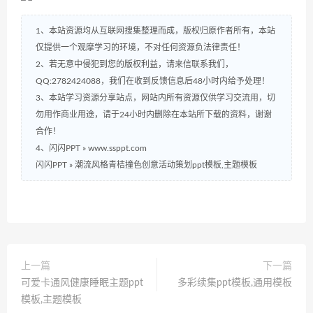
1、本站资源均从互联网搜集整理而成，版权归原作者所有，本站
仅提供一个观摩学习的环境，不对任何资源负法律责任！
2、若无意中侵犯到您的版权利益，请来信联系我们，
QQ:2782424088，我们在收到反馈信息后48小时内给予处理！
3、本站学习资源分享站点，网站内所有资源仅供学习交流用，切
勿用作商业用途，请于24小时内删除在本站所下载的资料，谢谢
合作！
4、闪闪PPT » www.ssppt.com
闪闪PPT
»
潮流风格青桔撞色创意活动策划ppt模板,主题模板
上一篇
下一篇
可爱卡通风健康睡眠主题ppt
多彩续集ppt模板,通用模板
模板,主题模板