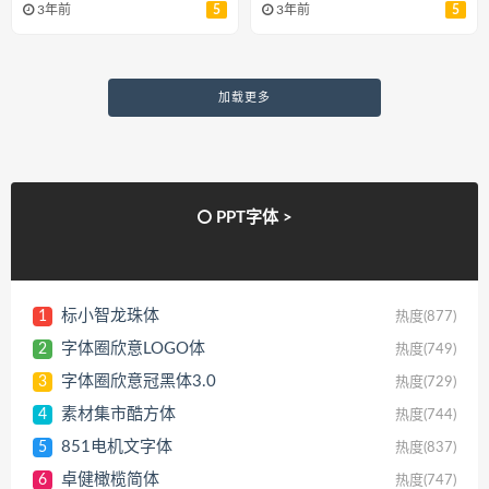
3年前
5
3年前
5
加载更多
PPT字体 >
标小智龙珠体
1
热度(877)
字体圈欣意LOGO体
2
热度(749)
字体圈欣意冠黑体3.0
3
热度(729)
素材集市酷方体
4
热度(744)
851电机文字体
5
热度(837)
卓健橄榄简体
6
热度(747)