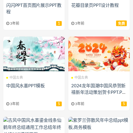
闪闪PPT首页图片展示PPT教
花瓣目录页PPT设计教程
程
3年前
1
3年前
免费
中国古典
中国古典
中国风水墨PPT模板
2024龙年国潮中国风恭贺新
禧新年活动策划贺卡PPT.PP
TX
3年前
5
3年前
5