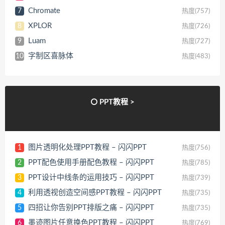
Chromate
7
热度(757)
XPLOR
8
热度(726)
Luam
9
热度(727)
字制区喜脉体
10
热度(483)
PPT教程 >
图片透明化处理PPT教程 – 闪闪PPT
1
热度(756)
PPT配色使用手册配色教程 – 闪闪PPT
2
热度(785)
PPT设计中线条的运用技巧 – 闪闪PPT
3
热度(739)
利用透视创造空间感PPT教程 – 闪闪PPT
4
热度(735)
四招让你告别PPT排版之痛 – 闪闪PPT
5
热度(735)
墨迹图片任意换色PPT教程 – 闪闪PPT
6
热度(769)