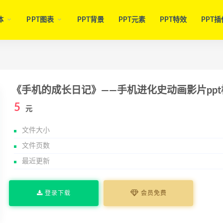
体
PPT图表
PPT背景
PPT元素
PPT特效
PPT插
《手机的成长日记》——手机进化史动画影片ppt
5
元
文件大小
文件页数
最近更新
登录下载
会员免费