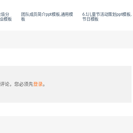
垃圾分
团队成员简介ppt模板,通用模
6.1儿童节活动策划ppt模板,
行业模板
板
节日模板
评论，您必须先
登录
。