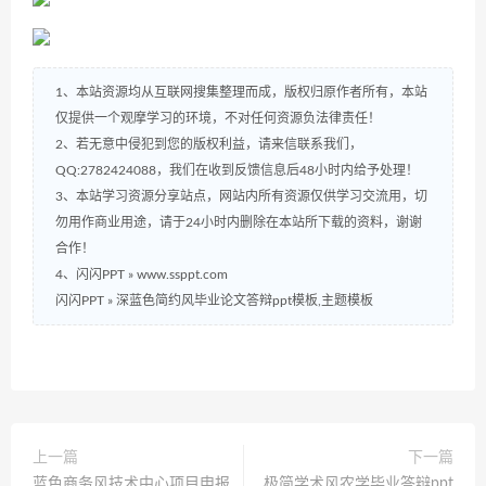
1、本站资源均从互联网搜集整理而成，版权归原作者所有，本站
仅提供一个观摩学习的环境，不对任何资源负法律责任！
2、若无意中侵犯到您的版权利益，请来信联系我们，
QQ:2782424088，我们在收到反馈信息后48小时内给予处理！
3、本站学习资源分享站点，网站内所有资源仅供学习交流用，切
勿用作商业用途，请于24小时内删除在本站所下载的资料，谢谢
合作！
4、闪闪PPT » www.ssppt.com
闪闪PPT
»
深蓝色简约风毕业论文答辩ppt模板,主题模板
上一篇
下一篇
蓝色商务风技术中心项目申报
极简学术风农学毕业答辩ppt