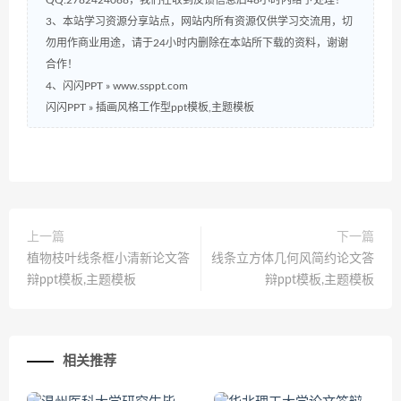
QQ:2782424088，我们在收到反馈信息后48小时内给予处理！
3、本站学习资源分享站点，网站内所有资源仅供学习交流用，切
勿用作商业用途，请于24小时内删除在本站所下载的资料，谢谢
合作！
4、闪闪PPT » www.ssppt.com
闪闪PPT
»
插画风格工作型ppt模板,主题模板
上一篇
下一篇
植物枝叶线条框小清新论文答
线条立方体几何风简约论文答
辩ppt模板,主题模板
辩ppt模板,主题模板
相关推荐