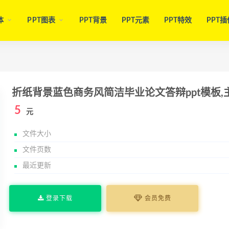
体
PPT图表
PPT背景
PPT元素
PPT特效
PPT插
折纸背景蓝色商务风简洁毕业论文答辩ppt模板,
5
元
文件大小
文件页数
最近更新
登录下载
会员免费