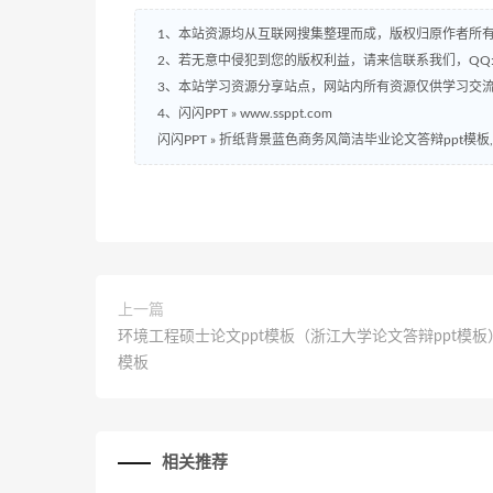
1、本站资源均从互联网搜集整理而成，版权归原作者所
2、若无意中侵犯到您的版权利益，请来信联系我们，QQ:2
3、本站学习资源分享站点，网站内所有资源仅供学习交
4、闪闪PPT » www.ssppt.com
闪闪PPT
»
折纸背景蓝色商务风简洁毕业论文答辩ppt模板
上一篇
环境工程硕士论文ppt模板（浙江大学论文答辩ppt模板
模板
相关推荐