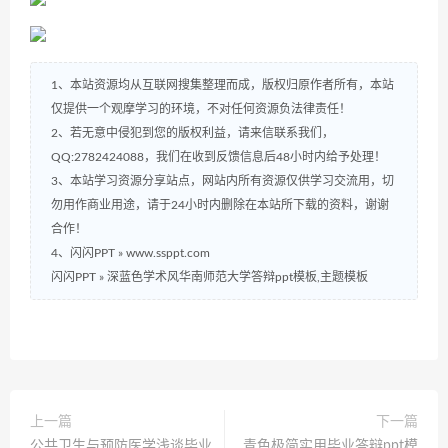
1、本站资源均从互联网搜集整理而成，版权归原作者所有，本站
仅提供一个观摩学习的环境，不对任何资源负法律责任！
2、若无意中侵犯到您的版权利益，请来信联系我们，
QQ:2782424088，我们在收到反馈信息后48小时内给予处理！
3、本站学习资源分享站点，网站内所有资源仅供学习交流用，切
勿用作商业用途，请于24小时内删除在本站所下载的资料，谢谢
合作！
4、闪闪PPT » www.ssppt.com
闪闪PPT
»
深蓝色学术风华南师范大学答辩ppt模板,主题模板
上一篇
下一篇
公共卫生与预防医学浅谈毕业
青色极简实用毕业答辩ppt模