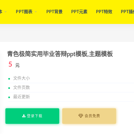
体
PPT图表
PPT背景
PPT元素
PPT特效
PPT插
青色极简实用毕业答辩ppt模板,主题模板
5
元
文件大小
文件页数
最近更新
登录下载
会员免费