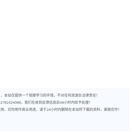
有，本站仅提供一个观摩学习的环境，不对任何资源负法律责任！
782424088，我们在收到反馈信息后48小时内给予处理！
流用，切勿用作商业用途，请于24小时内删除在本站所下载的资料，谢谢合作！