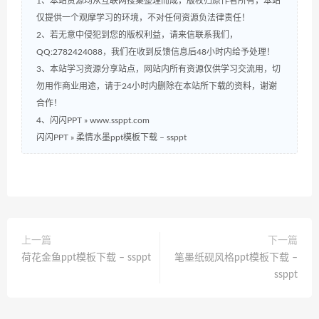
1、本站资源均从互联网搜集整理而成，版权归原作者所有，本站
仅提供一个观摩学习的环境，不对任何资源负法律责任！
2、若无意中侵犯到您的版权利益，请来信联系我们，
QQ:2782424088，我们在收到反馈信息后48小时内给予处理！
3、本站学习资源分享站点，网站内所有资源仅供学习交流用，切
勿用作商业用途，请于24小时内删除在本站所下载的资料，谢谢
合作！
4、闪闪PPT » www.ssppt.com
闪闪PPT
»
柔情水墨ppt模板下载 – ssppt
上一篇
下一篇
荷花金鱼ppt模板下载 – ssppt
笔墨纸砚风格ppt模板下载 –
ssppt