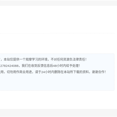
有，本站仅提供一个观摩学习的环境，不对任何资源负法律责任！
782424088，我们在收到反馈信息后48小时内给予处理！
流用，切勿用作商业用途，请于24小时内删除在本站所下载的资料，谢谢合作！