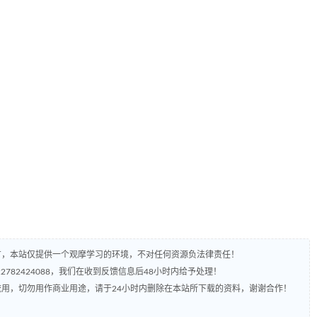
有，本站仅提供一个观摩学习的环境，不对任何资源负法律责任！
782424088，我们在收到反馈信息后48小时内给予处理！
流用，切勿用作商业用途，请于24小时内删除在本站所下载的资料，谢谢合作！