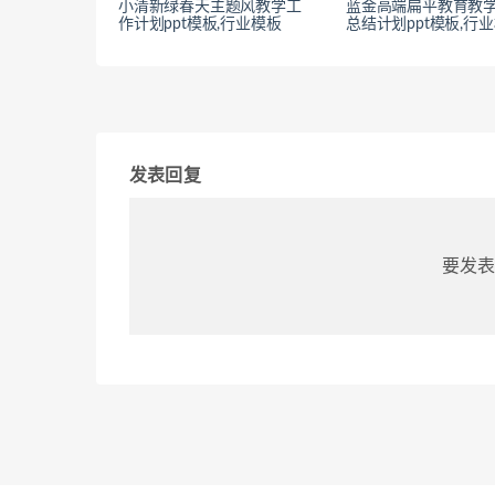
小清新绿春天主题风教学工
蓝金高端扁平教育教
作计划ppt模板,行业模板
总结计划ppt模板,行
发表回复
要发表