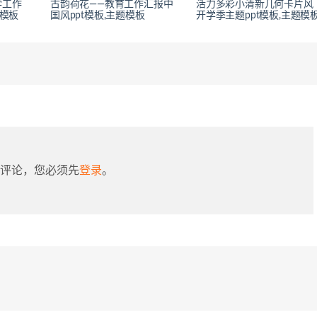
学工作
古韵荷花——教育工作汇报中
活力多彩小清新几何卡片风
业模板
国风ppt模板,主题模板
开学季主题ppt模板,主题模
评论，您必须先
登录
。