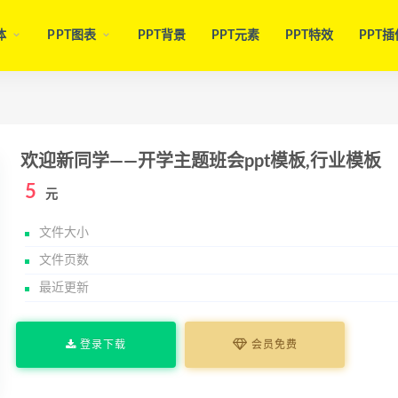
体
PPT图表
PPT背景
PPT元素
PPT特效
PPT插
欢迎新同学——开学主题班会ppt模板,行业模板
5
元
文件大小
文件页数
最近更新
登录下载
会员免费