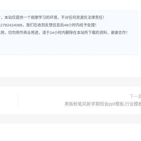
有，本站仅提供一个观摩学习的环境，不对任何资源负法律责任！
782424088，我们在收到反馈信息后48小时内给予处理！
流用，切勿用作商业用途，请于24小时内删除在本站所下载的资料，谢谢合作！
下一
黑板粉笔风新学期班会ppt模板,行业模