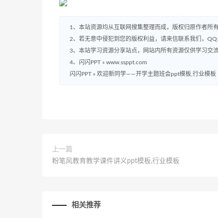
1、本站资源均从互联网搜集整理而成，版权归原作者所
2、若无意中侵犯到您的版权利益，请来信联系我们，QQ:2
3、本站学习资源分享站点，网站内所有资源仅供学习交
4、闪闪PPT » www.ssppt.com
闪闪PPT
»
欢迎新同学——开学主题班会ppt模板,行业模板
上一篇
粉笔风教育教学课件讲义ppt模板,行业模板
相关推荐