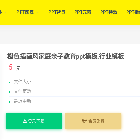
体
PPT图表
PPT背景
PPT元素
PPT特效
PPT插
橙色插画风家庭亲子教育ppt模板,行业模板
5
元
文件大小
文件页数
最近更新
登录下载
会员免费