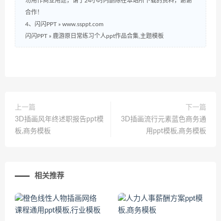
勿用作商业用途，请于24小时内删除在本站所下载的资料，谢谢
合作！
4、闪闪PPT » www.ssppt.com
闪闪PPT
»
鹿游原日常练习个人ppt作品合集,主题模板
上一篇
下一篇
3D插画风年终述职报告ppt模
3D插画流行元素蓝色商务通
板,商务模板
用ppt模板,商务模板
相关推荐