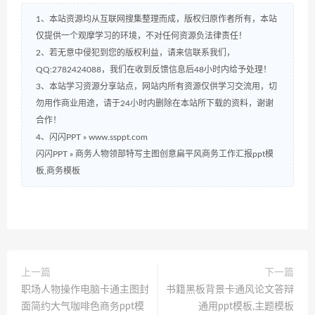
1、本站资源均从互联网搜集整理而成，版权归原作者所有，本站
仅提供一个观摩学习的环境，不对任何资源负法律责任！
2、若无意中侵犯到您的版权利益，请来信联系我们，
QQ:2782424088，我们在收到反馈信息后48小时内给予处理！
3、本站学习资源分享站点，网站内所有资源仅供学习交流用，切
勿用作商业用途，请于24小时内删除在本站所下载的资料，谢谢
合作！
4、闪闪PPT » www.ssppt.com
闪闪PPT
»
商务人物领部特写主图创意扁平风商务工作汇报ppt模
板,商务模板
上一篇
下一篇
职场人物操作电脑卡通主图封
书籍黑板背景卡通风论文答辩
面简约大气咖啡色商务ppt模
通用ppt模板,主题模板