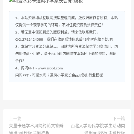
1、本站资源均从互联网搜集整理而成，版权归原作者所有，本站
仅提供一个观摩学习的环境，不对任何资源负法律责任！
2、若无意中侵犯到您的版权利益，请来信联系我们，
QQ:2782424088，我们在收到反馈信息后48小时内给予处理！
3、本站学习资源分享站点，网站内所有资源仅供学习交流用，切
勿用作商业用途，请于24小时内删除在本站所下载的资料，谢谢
合作！
4、闪闪PPT » www.ssppt.com
闪闪PPT
»
可爱水彩卡通风小学家长会ppt模板,行业模板
上一篇
下一篇
矢量卡通学术风简约论文答辩
西北大学现代学院学生活动类
通用ppt模板,主题模板
通用ppt模板,主题模板