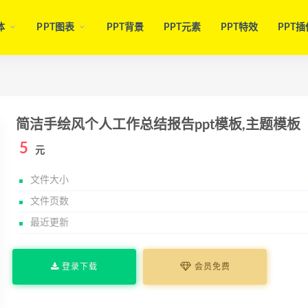
体
PPT图表
PPT背景
PPT元素
PPT特效
PPT插
简洁手绘风个人工作总结报告ppt模板,主题模板
5
元
文件大小
文件页数
最近更新
登录下载
会员免费