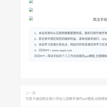
1、本站资源均从互联网搜集整理而成，版权归原作者所
2、若无意中侵犯到您的版权利益，请来信联系我们，QQ:2
3、本站学习资源分享站点，网站内所有资源仅供学习交
4、闪闪PPT » www.ssppt.com
闪闪PPT
»
简洁手绘风个人工作总结报告ppt模板,主题模板
上一篇
可爱卡通动物主题小学幼儿园教学课件ppt模板,动物模