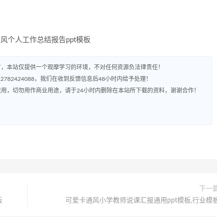
有，本站仅提供一个观摩学习的环境，不对任何资源负法律责任！
782424088，我们在收到反馈信息后48小时内给予处理！
流用，切勿用作商业用途，请于24小时内删除在本站所下载的资料，谢谢合作！
下一
板
可爱卡通风小学教师说课汇报通用ppt模板,行业模