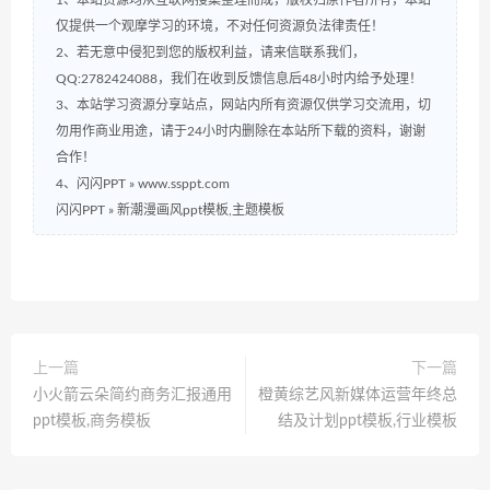
1、本站资源均从互联网搜集整理而成，版权归原作者所有，本站
仅提供一个观摩学习的环境，不对任何资源负法律责任！
2、若无意中侵犯到您的版权利益，请来信联系我们，
QQ:2782424088，我们在收到反馈信息后48小时内给予处理！
3、本站学习资源分享站点，网站内所有资源仅供学习交流用，切
勿用作商业用途，请于24小时内删除在本站所下载的资料，谢谢
合作！
4、闪闪PPT » www.ssppt.com
闪闪PPT
»
新潮漫画风ppt模板,主题模板
上一篇
下一篇
小火箭云朵简约商务汇报通用
橙黄综艺风新媒体运营年终总
ppt模板,商务模板
结及计划ppt模板,行业模板