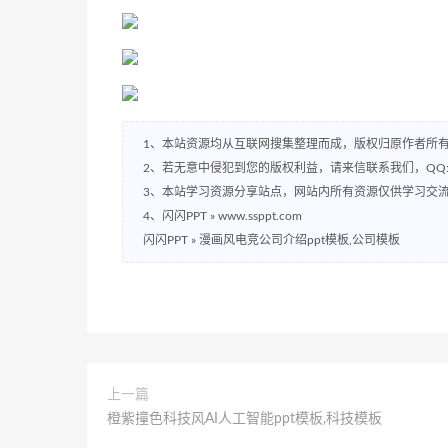
1、本站资源均从互联网搜集整理而成，版权归原作者所
2、若无意中侵犯到您的版权利益，请来信联系我们，QQ:2
3、本站学习资源分享站点，网站内所有资源仅供学习交
4、闪闪PPT » www.ssppt.com
闪闪PPT
»
漫画风电竞公司介绍ppt模板,公司模板
上一篇
橙紫撞色科技风AI人工智能ppt模板,科技模板