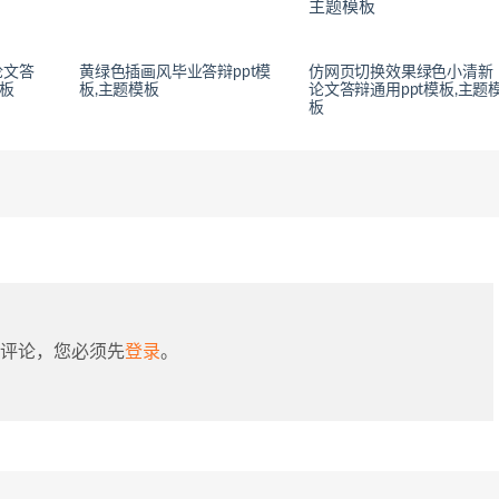
论文答
黄绿色插画风毕业答辩ppt模
仿网页切换效果绿色小清新
模板
板,主题模板
论文答辩通用ppt模板,主题
板
评论，您必须先
登录
。