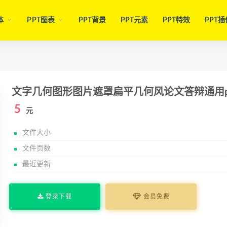
体
PPT图表
PPT背景
PPT元素
PPT特效
PPT插
文字几何图形图片遮罩扁平几何风论文答辩通用p
5
元
文件大小
文件页数
最近更新
登录下载
会员免费