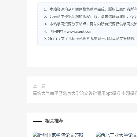
1、本站资源均从互联网搜集整理而成，版权归原作者所
2、若无意中侵犯到您的版权利益，请来信联系我们，QQ:2
3、本站学习资源分享站点，网站内所有资源仅供学习交
4、闪闪PPT » www.ssppt.com
闪闪PPT
»
文字几何图形图片遮罩扁平几何风论文答辩通用p
上一篇
简约大气扁平蓝北京大学论文答辩通用ppt模板,主题模
相关推荐