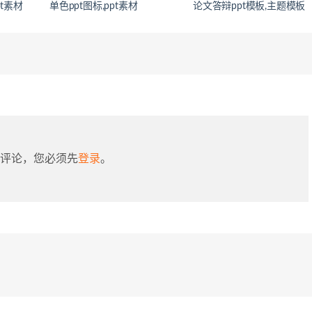
pt素材
单色ppt图标,ppt素材
论文答辩ppt模板,主题模板
评论，您必须先
登录
。