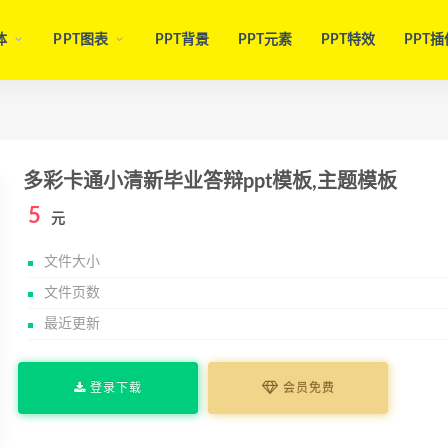
体
PPT图表
PPT背景
PPT元素
PPT特效
PPT插
多彩卡通小清新毕业答辩ppt模板,主题模板
5
元
文件大小
文件页数
最近更新
登录下载
会员免费