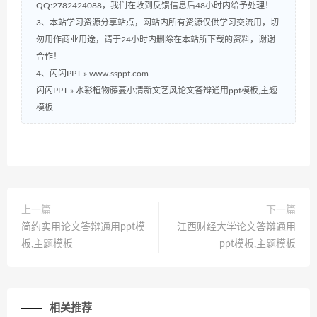
QQ:2782424088，我们在收到反馈信息后48小时内给予处理！
3、本站学习资源分享站点，网站内所有资源仅供学习交流用，切
勿用作商业用途，请于24小时内删除在本站所下载的资料，谢谢
合作！
4、闪闪PPT » www.ssppt.com
闪闪PPT
»
水彩植物藤蔓小清新文艺风论文答辩通用ppt模板,主题
模板
上一篇
下一篇
简约实用论文答辩通用ppt模
江西财经大学论文答辩通用
板,主题模板
ppt模板,主题模板
相关推荐