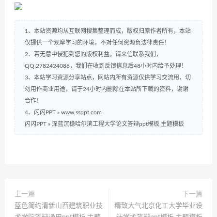
1、本站资源均从互联网搜集整理而成，版权归原作者所有，本站
仅提供一个观摩学习的环境，不对任何资源负法律责任！
2、若无意中侵犯到您的版权利益，请来信联系我们，
QQ:2782424088，我们在收到反馈信息后48小时内给予处理！
3、本站学习资源分享站点，网站内所有资源仅供学习交流用，切
勿用作商业用途，请于24小时内删除在本站所下载的资料，谢谢
合作！
4、闪闪PPT » www.ssppt.com
闪闪PPT
»
深蓝沉稳哈尔滨工程大学论文答辩ppt模板,主题模板
上一篇
下一篇
蓝色简约清新山西建筑职业技
精致大气北京化工大学毕业设