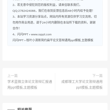
2、若无意中侵犯到您的版权利益，请来信联系我们，
QQ:2782424088，我们在收到反馈信息后48小时内给予处理！
3、本站学习资源分享站点，网站内所有资源仅供学习交流用，切
勿用作商业用途，请于24小时内删除在本站所下载的资料，谢谢
合作！
4、闪闪PPT » www.ssppt.com
闪闪PPT
»
枝叶小清新简约扁平论文答辩通用ppt模板,主题模板
上一篇
下一篇
学术蓝微立体论文答辩汇报通
成都理工大学论文答辩通用
用ppt模板,主题模板
ppt模板,主题模板
相关推荐