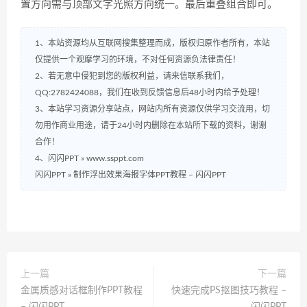
置方向需与顶部文字光照方向统一。最后重叠组合即可。
1、本站资源均从互联网搜集整理而成，版权归原作者所有，本站
仅提供一个观摩学习的环境，不对任何资源负法律责任！
2、若无意中侵犯到您的版权利益，请来信联系我们，
QQ:2782424088，我们在收到反馈信息后48小时内给予处理！
3、本站学习资源分享站点，网站内所有资源仅供学习交流用，切
勿用作商业用途，请于24小时内删除在本站所下载的资料，谢谢
合作！
4、闪闪PPT » www.ssppt.com
闪闪PPT
»
制作浮出效果海报字体PPT教程 – 闪闪PPT
上一篇
下一篇
金属质感对话框制作PPT教程
快速完成PS抠图技巧教程 –
– 闪闪PPT
闪闪PPT