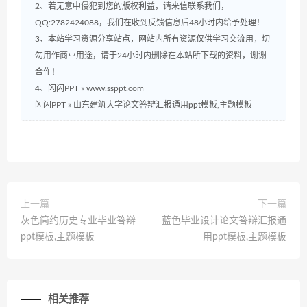
2、若无意中侵犯到您的版权利益，请来信联系我们，
QQ:2782424088，我们在收到反馈信息后48小时内给予处理！
3、本站学习资源分享站点，网站内所有资源仅供学习交流用，切
勿用作商业用途，请于24小时内删除在本站所下载的资料，谢谢
合作！
4、闪闪PPT » www.ssppt.com
闪闪PPT
»
山东建筑大学论文答辩汇报通用ppt模板,主题模板
上一篇
下一篇
灰色简约历史专业毕业答辩
蓝色毕业设计论文答辩汇报通
ppt模板,主题模板
用ppt模板,主题模板
相关推荐