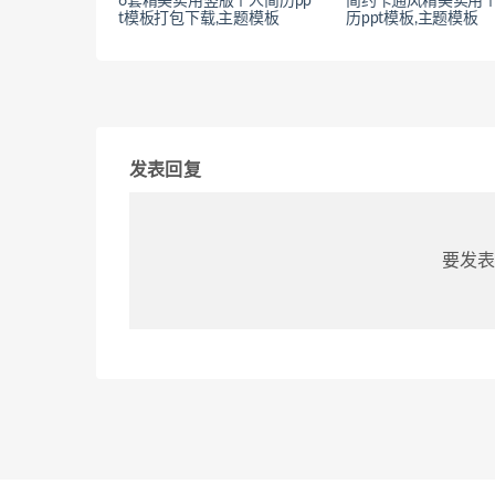
6套精美实用竖版个人简历pp
简约卡通风精美实用
t模板打包下载,主题模板
历ppt模板,主题模板
发表回复
要发表