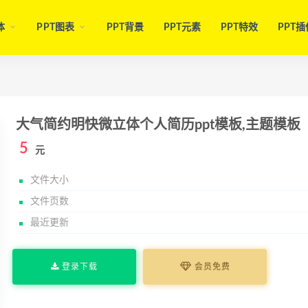
体
PPT图表
PPT背景
PPT元素
PPT特效
PPT插
大气简约明快微立体个人简历ppt模板,主题模板
5
元
文件大小
文件页数
最近更新
登录下载
会员免费