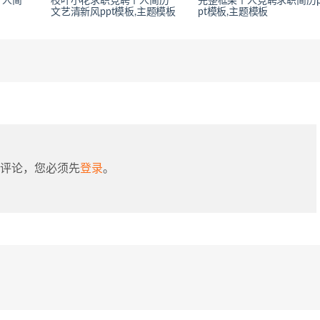
个人简
枝叶小花求职竞聘个人简历
完整框架个人竞聘求职简历
文艺清新风ppt模板,主题模板
pt模板,主题模板
评论，您必须先
登录
。