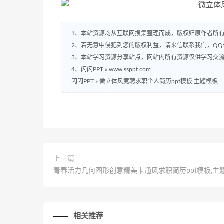
1、本站资源均从互联网搜集整理而成，版权归原作者所
2、若无意中侵犯到您的版权利益，请来信联系我们，QQ:2
3、本站学习资源分享站点，网站内所有资源仅供学习交
4、闪闪PPT » www.ssppt.com
闪闪PPT
»
微立体风竞聘求职个人简历ppt模板,主题模板
上一篇
青春活力几何图形创意精美卡通风求职简历ppt模板,主
相关推荐