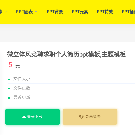
体
PPT图表
PPT背景
PPT元素
PPT特效
PPT插
微立体风竞聘求职个人简历ppt模板,主题模板
5
元
文件大小
文件页数
最近更新
登录下载
会员免费