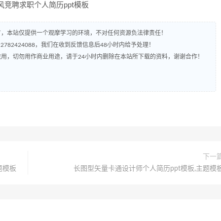
有，本站仅提供一个观摩学习的环境，不对任何资源负法律责任！
782424088，我们在收到反馈信息后48小时内给予处理！
流用，切勿用作商业用途，请于24小时内删除在本站所下载的资料，谢谢合作！
下一
题模板
长图型矢量卡通设计师个人简历ppt模板,主题模