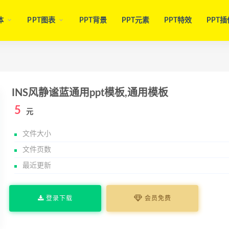
体
PPT图表
PPT背景
PPT元素
PPT特效
PPT插
INS风静谧蓝通用ppt模板,通用模板
5
元
文件大小
文件页数
最近更新
登录下载
会员免费