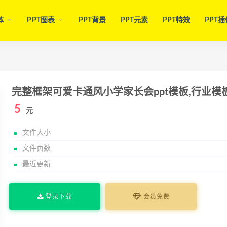
体
PPT图表
PPT背景
PPT元素
PPT特效
PPT插
完整框架可爱卡通风小学家长会ppt模板,行业模
5
元
文件大小
文件页数
最近更新
登录下载
会员免费