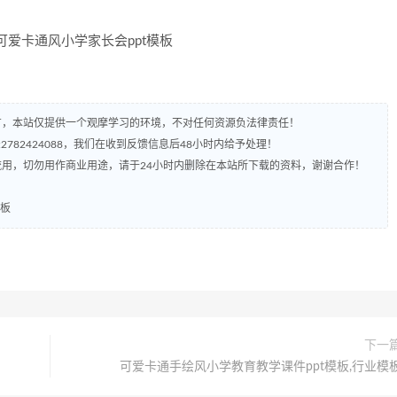
有，本站仅提供一个观摩学习的环境，不对任何资源负法律责任！
782424088，我们在收到反馈信息后48小时内给予处理！
流用，切勿用作商业用途，请于24小时内删除在本站所下载的资料，谢谢合作！
模板
下一
可爱卡通手绘风小学教育教学课件ppt模板,行业模