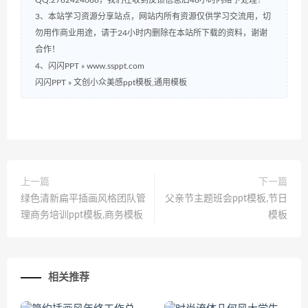
QQ:2782424088，我们在收到反馈信息后48小时内给予处理！
3、本站学习资源分享站点，网站内所有资源仅供学习交流用，切
勿用作商业用途，请于24小时内删除在本站所下载的资料，谢谢
合作！
4、闪闪PPT » www.ssppt.com
闪闪PPT
»
文创小众美感ppt模板,通用模板
上一篇
下一篇
绿色清新扁平插画风格团队管
父亲节主题班会ppt模板,节日
理商务培训ppt模板,商务模板
模板
相关推荐