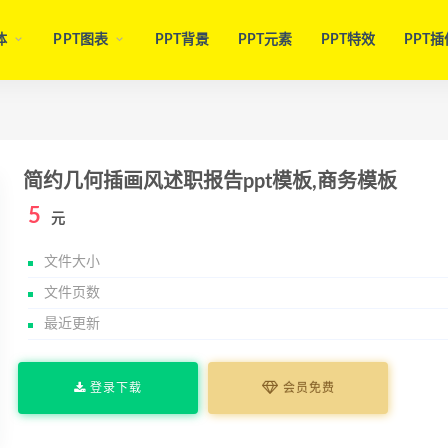
体
PPT图表
PPT背景
PPT元素
PPT特效
PPT插
简约几何插画风述职报告ppt模板,商务模板
5
元
文件大小
文件页数
最近更新
登录下载
会员免费