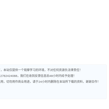
有，本站仅提供一个观摩学习的环境，不对任何资源负法律责任！
782424088，我们在收到反馈信息后48小时内给予处理！
流用，切勿用作商业用途，请于24小时内删除在本站所下载的资料，谢谢合作！