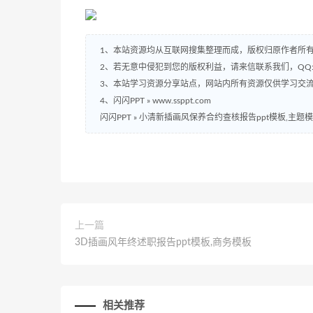
1、本站资源均从互联网搜集整理而成，版权归原作者所
2、若无意中侵犯到您的版权利益，请来信联系我们，QQ:2
3、本站学习资源分享站点，网站内所有资源仅供学习交
4、闪闪PPT » www.ssppt.com
闪闪PPT
»
小清新插画风保养合约查核报告ppt模板,主题
上一篇
3D插画风年终述职报告ppt模板,商务模板
相关推荐