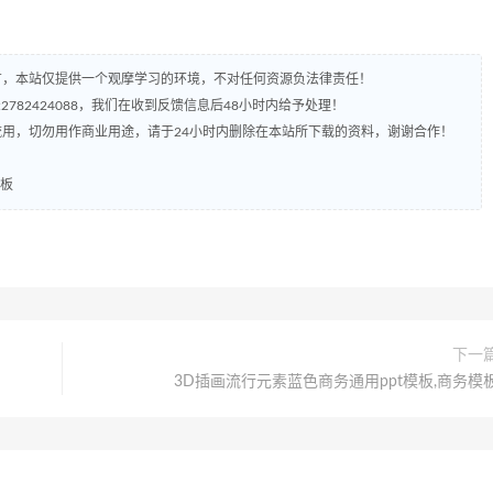
有，本站仅提供一个观摩学习的环境，不对任何资源负法律责任！
782424088，我们在收到反馈信息后48小时内给予处理！
流用，切勿用作商业用途，请于24小时内删除在本站所下载的资料，谢谢合作！
模板
下一
3D插画流行元素蓝色商务通用ppt模板,商务模