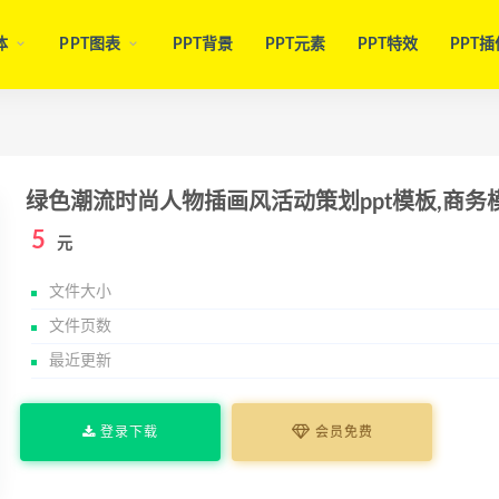
体
PPT图表
PPT背景
PPT元素
PPT特效
PPT插
绿色潮流时尚人物插画风活动策划ppt模板,商务
5
元
文件大小
文件页数
最近更新
登录下载
会员免费