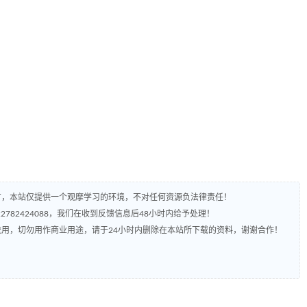
有，本站仅提供一个观摩学习的环境，不对任何资源负法律责任！
782424088，我们在收到反馈信息后48小时内给予处理！
流用，切勿用作商业用途，请于24小时内删除在本站所下载的资料，谢谢合作！