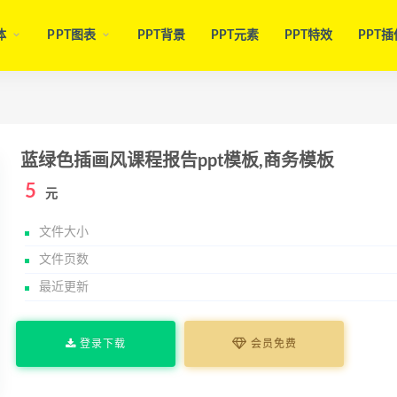
体
PPT图表
PPT背景
PPT元素
PPT特效
PPT插
蓝绿色插画风课程报告ppt模板,商务模板
5
元
文件大小
文件页数
最近更新
登录下载
会员免费