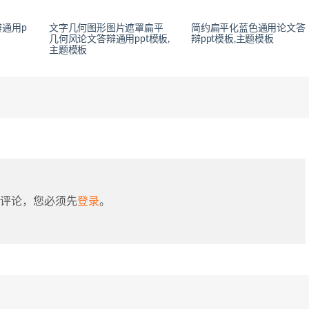
通用p
文字几何图形图片遮罩扁平
简约扁平化蓝色通用论文答
几何风论文答辩通用ppt模板,
辩ppt模板,主题模板
主题模板
评论，您必须先
登录
。