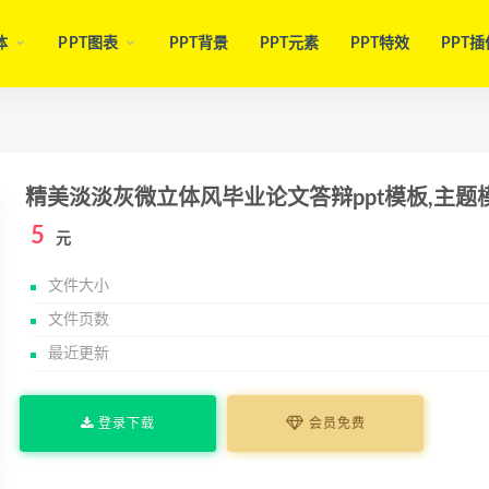
体
PPT图表
PPT背景
PPT元素
PPT特效
PPT插
精美淡淡灰微立体风毕业论文答辩ppt模板,主题
5
元
文件大小
文件页数
最近更新
登录下载
会员免费