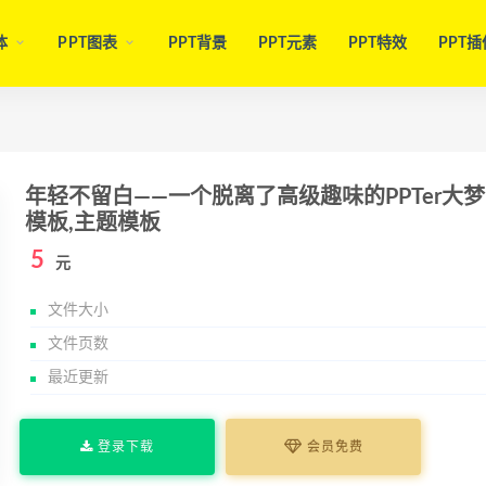
体
PPT图表
PPT背景
PPT元素
PPT特效
PPT插
年轻不留白——一个脱离了高级趣味的PPTer大梦
模板,主题模板
5
元
文件大小
文件页数
最近更新
登录下载
会员免费